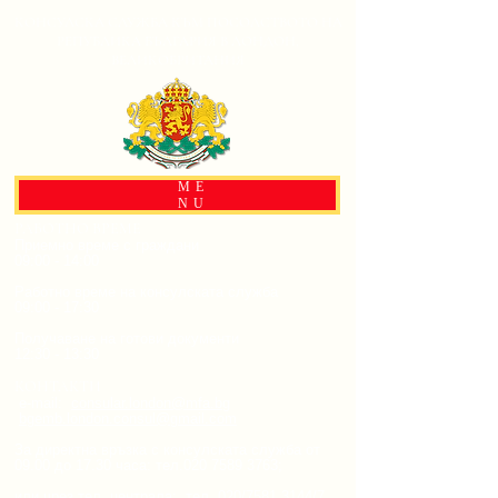
КОНСУЛСКА СЛУЖБА КЪМ ПОСОЛСТВОТО НА
РЕПУБЛИКА БЪЛГАРИЯ В ЛОНДОН,
ВЕЛИКОБРИТАНИЯ
ME
NU
РАБОТНО ВРЕМЕ
Приемно време с граждани
09:00 - 14:00
Работно време на консулската служба
09:00 - 17:30
Получаване на готови документи
12:30 - 13:30
КОНТАКТИ
e-mail:
consular.london@mfa.bg
bgemb.london.consul@gmail.com
За директна връзка с консулската служба от
09.00 до 17.30 часа:
тел.020
7589 3763
;
или чрез тел. централа: тел. 020/7581 3144/7