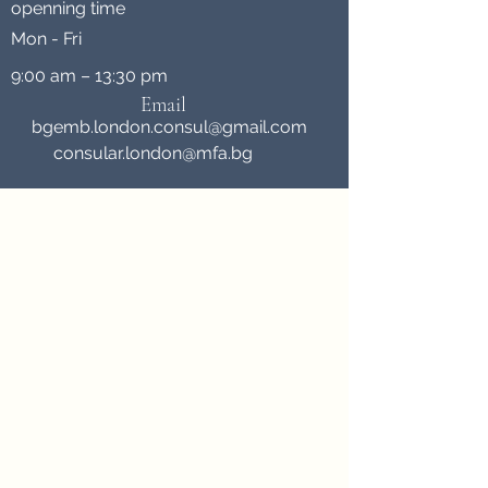
openning time
Mon - Fri
9:00 am – 13:30 pm
Email
bgemb.london.consul@gmail.com
consular.london@mfa.bg