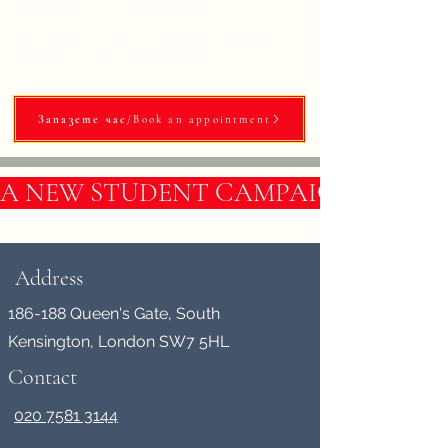
вътрешен 122 от 13:30 до 16:00
​При спешни случаи в извънработно време:
020/75813144 или 020/75849400
Запазете час/Book an appointment
A NEW STUDENT CAMPAIGN IN BULG
Address
186-188 Queen's Gate, South
Kensington, London SW7 5HL
Contact
020 7581 3144