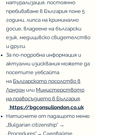
натурализация, постоянно
пребиваване в България поне 5
години, липса на криминално
досие, владеене на български
език, медицивско свидетелство
и други.
За по-подробна информация и
актуални изисквания можете да
посетите уебсайта
на
Българското посолство в
Лондон
или
Министерството
на правосъдието в България
.
https://bgconsullondon.co.uk
Натиснете от падащото меню
„Bulgarian citizenship“ →
„Procedures“→ Следвайте