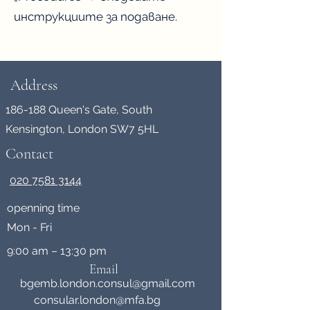
инструкциите за подаване.
Address
186-188 Queen's Gate, South
Kensington, London SW7 5HL
Contact
020 7581 3144
openning time
Mon - Fri
9:00 am – 13:30 pm
Email
bgemb.london.consul@gmail.com
consular.london@mfa.bg