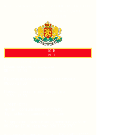
КОНСУЛСКА СЛУЖБА КЪМ ПОСОЛСТВОТО НА
РЕПУБЛИКА БЪЛГАРИЯ В ЛОНДОН,
ВЕЛИКОБРИТАНИЯ
ME
NU
РАБОТНО ВРЕМЕ
Приемно време с граждани
09:00 - 14:00
Работно време на консулската служба
09:00 - 17:30
Получаване на готови документи
12:30 - 13:30
КОНТАКТИ
e-mail:
consular.london@mfa.bg
bgemb.london.consul@gmail.com
За директна връзка с консулската служба от
09.00 до 17.30 часа:
тел.020
7589 3763
;
или чрез тел. централа: тел. 020/7581 3144/7