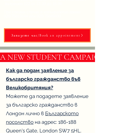
вътрешен 122 от 13:30 до 16:00
​При спешни случаи в извънработно време:
020/75813144 или 020/75849400
Запазете час/Book an appointment
A NEW STUDENT CAMPAIGN IN BULG
Как да подам заявление за
българско гражданство във
Великобритяния?
Можете да подадете заявление
за българско гражданство в
Лондон лично в
Българското
посолство
на адрес: 186-188
Queen's Gate, London SW7 5HL.