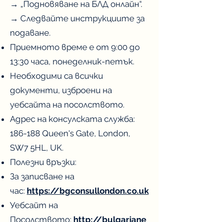
→ „Подновяване на БЛД онлайн“.
→ Следвайте инструкциите за
подаване.
Приемното време е от 9:00 до
13:30 часа, понеделник-петък.
Необходими са всички
документи, изброени на
уебсайта на посолството.
Адрес на консулската служба:
186-188 Queen's Gate, London,
SW7 5HL, UK.
Полезни връзки:
За записване на
час:
https://bgconsullondon.co.uk
Уебсайт на
Посолството:
http://bulgariane