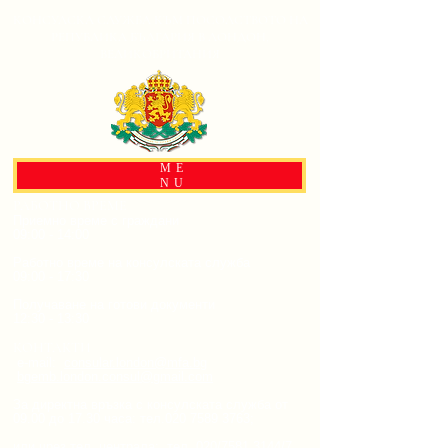
КОНСУЛСКА СЛУЖБА КЪМ ПОСОЛСТВОТО НА
РЕПУБЛИКА БЪЛГАРИЯ В ЛОНДОН,
ВЕЛИКОБРИТАНИЯ
ME
NU
РАБОТНО ВРЕМЕ
Приемно време с граждани
09:00 - 14:00
Работно време на консулската служба
09:00 - 17:30
Получаване на готови документи
12:30 - 13:30
КОНТАКТИ
e-mail:
consular.london@mfa.bg
bgemb.london.consul@gmail.com
За директна връзка с консулската служба от
09.00 до 17.30 часа:
тел.020
7589 3763
;
или чрез тел. централа: тел. 020/7581 3144/7