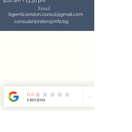
9:00 am – 13:30 pm
Email
bgemb.london.consul@gmail.com
consular.london@mfa.bg