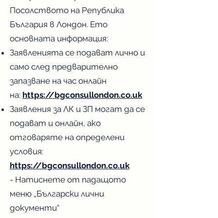
Посолството на Република
България в Лондон. Ето
основната информация:
Заявленията се подават лично и
само след предварително
запазване на час онлайн
на:
https://bgconsullondon.co.uk
Заявления за ЛК и ЗП могат да се
подават и онлайн, ако
отговаряте на определени
условия:
https://bgconsullondon.co.uk
- Натиснете от падащото
меню „Български лични
документи“