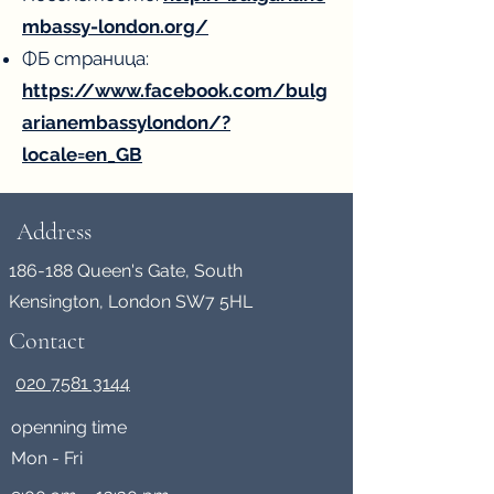
mbassy-london.org/
ФБ страница:
https://www.facebook.com/bulg
arianembassylondon/?
locale=en_GB
Address
186-188 Queen's Gate, South
Kensington, London SW7 5HL
Contact
020 7581 3144
openning time
Mon - Fri