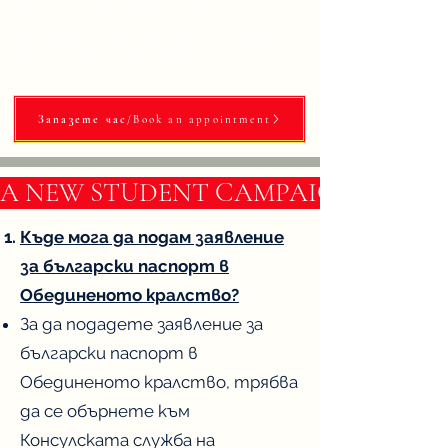
вътрешен 122 от 13:30 до 16:00
​При спешни случаи в извънработно време:
020/75813144 или 020/75849400
Запазете час/Book an appointment
A NEW STUDENT CAMPAIGN IN BULG
Къде мога да подам заявление
за български паспорт в
Обединеното кралство?
За да подадете заявление за
български паспорт в
Обединеното кралство, трябва
да се обърнете към
Консулската служба на